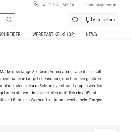
email:
info@cocos.de
+49 (0) 7131 / 64938-0
Anfragekorb
SCHREIBER
WERBEARTIKEL-SHOP
NEWS
arke über lange Zeit beim Adressaten präsent sein soll.
iment hat eine lange Lebensdauer, und Lampen gehören
 Schublade oder in einem Schrank verstaut. Lampen werden
gel auch stehen. Und sie erfüllen natürlich ein äußerst
sitiver könnte ein Werbeartikel kaum besetzt sein.
Fragen