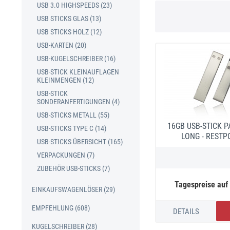
USB 3.0 HIGHSPEEDS (23)
USB STICKS GLAS (13)
USB STICKS HOLZ (12)
USB-KARTEN (20)
USB-KUGELSCHREIBER (16)
USB-STICK KLEINAUFLAGEN
KLEINMENGEN (12)
USB-STICK
SONDERANFERTIGUNGEN (4)
USB-STICKS METALL (55)
16GB USB-STICK P
USB-STICKS TYPE C (14)
LONG - RESTP
USB-STICKS ÜBERSICHT (165)
VERPACKUNGEN (7)
ZUBEHÖR USB-STICKS (7)
Tagespreise auf
EINKAUFSWAGENLÖSER (29)
EMPFEHLUNG (608)
DETAILS
KUGELSCHREIBER (28)