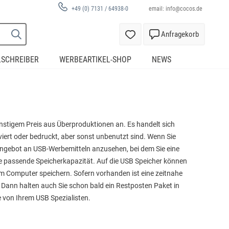
email:
info@cocos.de
+49 (0) 7131 / 64938-0
Anfragekorb
LSCHREIBER
WERBEARTIKEL-SHOP
NEWS
ünstigem Preis aus Überproduktionen an. Es handelt sich
iert oder bedruckt, aber sonst unbenutzt sind. Wenn Sie
Angebot an USB-Werbemitteln anzusehen, bei dem Sie eine
Sie passende Speicherkapazität. Auf die USB Speicher können
em Computer speichern. Sofern vorhanden ist eine zeitnahe
n. Dann halten auch Sie schon bald ein Restposten Paket in
e von Ihrem USB Spezialisten.