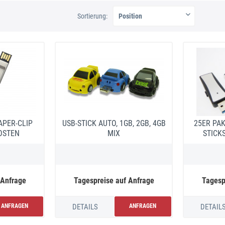
Sortierung:
APER-CLIP
USB-STICK AUTO, 1GB, 2GB, 4GB
25ER PAK
OSTEN
MIX
STICKS,
 Anfrage
Tagespreise auf Anfrage
Tagesp
ANFRAGEN
DETAILS
ANFRAGEN
DETAIL