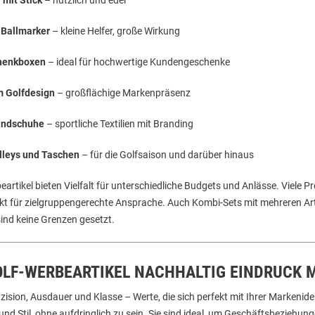
 Ballmarker
– kleine Helfer, große Wirkung
chenkboxen
– ideal für hochwertige Kundengeschenke
m Golfdesign
– großflächige Markenpräsenz
andschuhe
– sportliche Textilien mit Branding
olleys und Taschen
– für die Golfsaison und darüber hinaus
artikel bieten Vielfalt für unterschiedliche Budgets und Anlässe. Viele P
ekt für zielgruppengerechte Ansprache. Auch Kombi-Sets mit mehreren Art
 sind keine Grenzen gesetzt.
LF-WERBEARTIKEL NACHHALTIG EINDRUCK 
äzision, Ausdauer und Klasse – Werte, die sich perfekt mit Ihrer Markenid
nd Stil, ohne aufdringlich zu sein. Sie sind ideal, um Geschäftsbeziehun