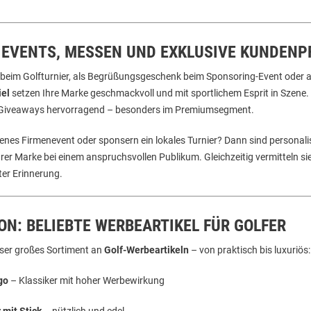
R EVENTS, MESSEN UND EXKLUSIVE KUNDENP
beim Golfturnier, als Begrüßungsgeschenk beim Sponsoring-Event oder 
iel
setzen Ihre Marke geschmackvoll und mit sportlichem Esprit in Szene
f-Giveaways hervorragend – besonders im Premiumsegment.
genes Firmenevent oder sponsern ein lokales Turnier? Dann sind personalisi
r Marke bei einem anspruchsvollen Publikum. Gleichzeitig vermitteln s
ster Erinnerung.
ON: BELIEBTE WERBEARTIKEL FÜR GOLFER
ser großes Sortiment an
Golf-Werbeartikeln
– von praktisch bis luxuriös:
go
– Klassiker mit hoher Werbewirkung
 mit Stick
– nützlich und edel