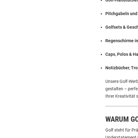
Pitchgabeln und
Golfsets & Ges
Regenschirme i
Caps, Polos & H
Notizbücher, Tr
Unsere Golf-Werbe
gestalten – perf
Ihrer Kreativität
WARUM GO
Golf steht für Pr
Understatement u