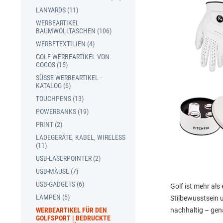
LANYARDS (11)
WERBEARTIKEL
BAUMWOLLTASCHEN (106)
WERBETEXTILIEN (4)
GOLF WERBEARTIKEL VON
COCOS (15)
SÜSSE WERBEARTIKEL - K
ATALOG (6)
TOUCHPENS (13)
POWERBANKS (19)
PRINT (2)
LADEGERÄTE, KABEL, WIRELESS
(11)
USB-LASERPOINTER (2)
USB-MÄUSE (7)
USB-GADGETS (6)
Golf ist mehr als
LAMPEN (5)
Stilbewusstsein 
WERBEARTIKEL FÜR DEN
nachhaltig – gena
GOLFSPORT | BEDRUCKTE