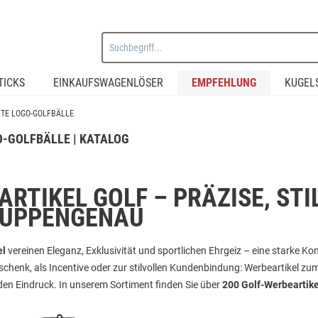
TICKS
EINKAUFSWAGENLÖSER
EMPFEHLUNG
KUGEL
KTE LOGO-GOLFBÄLLE
-GOLFBÄLLE | KATALOG
RTIKEL GOLF – PRÄZISE, STI
RUPPENGENAU
el
vereinen Eleganz, Exklusivität und sportlichen Ehrgeiz – eine starke 
chenk, als Incentive oder zur stilvollen Kundenbindung: Werbeartikel zum
den Eindruck. In unserem Sortiment finden Sie über
200 Golf-Werbeartike