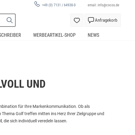
email:
info@cocos.de
+49 (0) 7131 / 64938-0
Anfragekorb
SCHREIBER
WERBEARTIKEL-SHOP
NEWS
LVOLL UND
Kombination für Ihre Markenkommunikation. Ob als
 Thema Golf treffen mitten ins Herz Ihrer Zielgruppe und
l
, die sich individuell veredeln lassen.