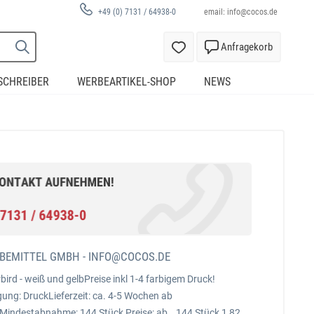
email:
info@cocos.de
+49 (0) 7131 / 64938-0
Anfragekorb
SCHREIBER
WERBEARTIKEL-SHOP
NEWS
BEMITTEL GMBH -
INFO@COCOS.DE
ird - weiß und gelbPreise inkl 1-4 farbigem Druck!
ung: DruckLieferzeit: ca. 4-5 Wochen ab
Mindestabnahme: 144 Stück Preise: ab 144 Stück 1,82