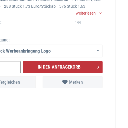
 288 Stück 1,73 Euro/Stückab 576 Stück 1,63
 1152 Stück 1,54 Euro/Stückinklusive 1-4 farbigem Druck
weiterlesen
 Pantone/kein Rasterdruck)zzgl. einmalig 50,00 Euro
:
144
tenPreise zzgl. MwSt und Versand
gung:
IN DEN ANFRAGEKORB
Vergleichen
Merken