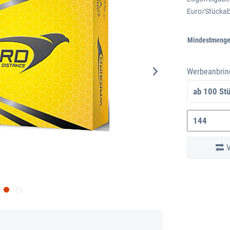
Euro/Stückab
Euro/Stückab
(Vollton nach
Mindestmenge
Einrichtekos
Werbeanbrin