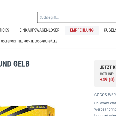
TICKS
EINKAUFSWAGENLÖSER
EMPFEHLUNG
KUGEL
N GOLFSPORT | BEDRUCKTE LOGO-GOLFBÄLLE
UND GELB
COCOS-WER
Callaway Warb
Werbeanbring
Logofreigabe