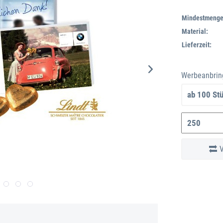
Lindt & Sprün
verpacktHaltb
Mindestmenge
Arbeitstage n
Standskizze 
Material:
anfragen.
Lieferzeit:
Werbeanbrin