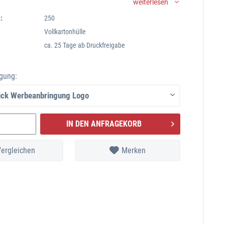
weiterlesen
gli Schokoherzen, Vollmilch, gold oder rot
arkeit: 6 MonateWerbeanbringung: Digitaldruck, ca. 15
:
250
ach Druckfreigabe, bitte Termine abfragen und
anfordernMindestabnahme: 250 StückPreise bitte
Vollkartonhülle
ca. 25 Tage ab Druckfreigabe
gung:
IN DEN ANFRAGEKORB
Vergleichen
Merken