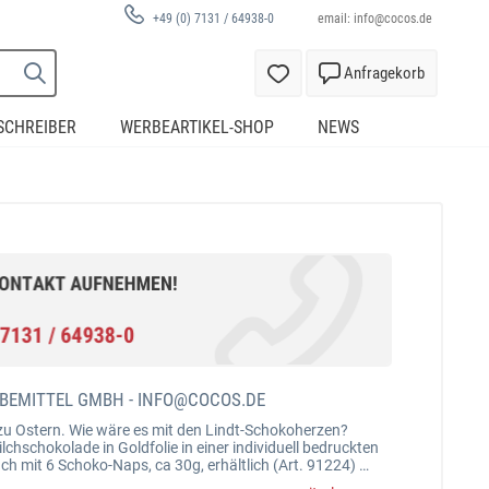
email:
info@cocos.de
+49 (0) 7131 / 64938-0
Anfragekorb
SCHREIBER
WERBEARTIKEL-SHOP
NEWS
BEMITTEL GMBH -
INFO@COCOS.DE
zu Ostern. Wie wäre es mit den Lindt-Schokoherzen?
lchschokolade in Goldfolie in einer individuell bedruckten
ch mit 6 Schoko-Naps, ca 30g, erhältlich (Art. 91224)
 Nr. 91225Maße: 150x95x112mmFüllung: 5 Stück / ca. 25g;