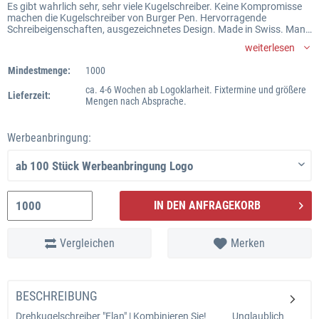
Es gibt wahrlich sehr, sehr viele Kugelschreiber. Keine Kompromisse
machen die Kugelschreiber von Burger Pen. Hervorragende
Schreibeigenschaften, ausgezeichnetes Design. Made in Swiss. Man
spürt sofort, dass man mit den Kugelschreibern lange Freude hat.
weiterlesen
Nicht umsonst gehören die Kugelschreiber auch zu meinen
persönlichen Favoriten. Gerne drucken wir auch Ihr Logo auf einen
Mindestmenge:
1000
der Burger Swiss Pens. Hervorzuheben sind die Linien Beo Sport,
Delta und Elan. Text: Bernd Maier
ca. 4-6 Wochen ab Logoklarheit. Fixtermine und größere
Lieferzeit:
>> zum Burger Swiss Pen Katalog - Kugelschreiber-Produktübersicht
Mengen nach Absprache.
Werbeanbringung:
IN DEN ANFRAGEKORB
Vergleichen
Merken
BESCHREIBUNG
Drehkugelschreiber "Elan" | Kombinieren Sie! Unglaublich