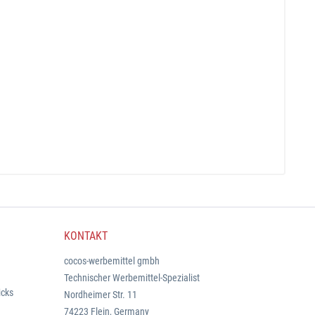
KONTAKT
cocos-werbemittel gmbh
Technischer Werbemittel-Spezialist
icks
Nordheimer Str. 11
74223 Flein, Germany