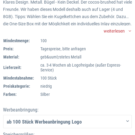
Klares Design. Metall. Bügel - Kein Deckel. Der cocos-brushed hat viele
Freunde. Wir haben dieses Modell deshalb auch auf Lager (4 und
8GB). Tipps: Wählen Sie ein Kugelkettchen aus dem Zubehör. Dazu
die One-Size Box mit der Möglichkeit ein individuelles Inlay einzulegen.
innen mit Visitenkartenhalter. Perfekte Werbung.
weiterlesen
Mindestmenge:
100
Preis:
Tagespreise, bitte anfragen
Material:
geb&uuml;rstetes Metall
ca. 3-4 Wochen ab Logofreigabe (außer Express-
Lieferzeit:
Service)
Mindestabnahme:
100 Stück
Preiskategorie:
niedrig
Farben:
Silber
Werbeanbringung:
Speichergrößen: