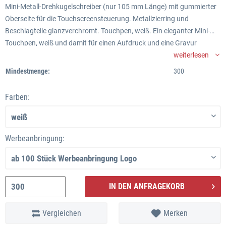
Mini-Metall-Drehkugelschreiber (nur 105 mm Länge) mit gummierter
Oberseite für die Touchscreensteuerung. Metallzierring und
Beschlagteile glanzverchromt. Touchpen, weiß. Ein eleganter Mini-
Touchpen, weiß und damit für einen Aufdruck und eine Gravur
Werbeanbringung: Gravur, Druck
geeignet.
weiterlesen
Farben: Gehäuse: weiß
Mindestmenge:
300
Mine: blau
Länge: ca. 105 mm
Farben:
Werbeanbringung: Gravur oder Tampondruck
Lieferzeit: ca. 3-4 Wochen ab Logofreigabe
Mindestabnahme: 300 Stück
Staffelpreise: bitte anfragen
Werbeanbringung:
IN DEN ANFRAGEKORB
Vergleichen
Merken