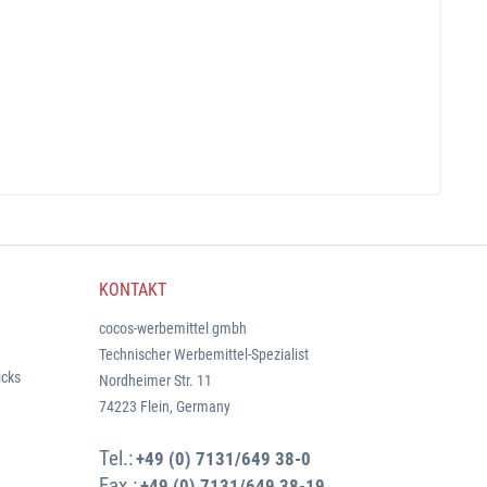
KONTAKT
cocos-werbemittel gmbh
Technischer Werbemittel-Spezialist
icks
Nordheimer Str. 11
74223 Flein, Germany
Tel.:
+49 (0) 7131/649 38-0
Fax.:
+49 (0) 7131/649 38-19