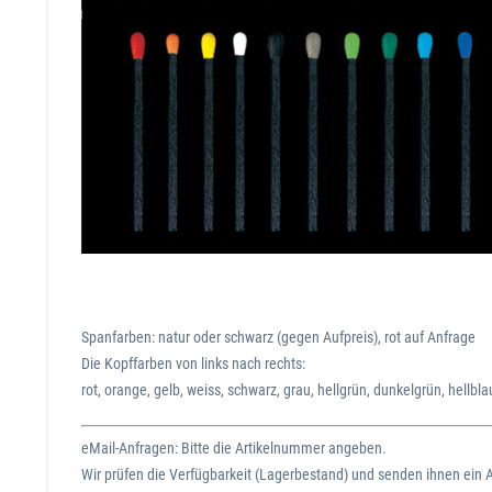
Spanfarben: natur oder schwarz (gegen Aufpreis), rot auf Anfrage
Die Kopffarben von links nach rechts:
rot, orange, gelb, weiss, schwarz, grau, hellgrün, dunkelgrün, hellbla
eMail-Anfragen: Bitte die Artikelnummer angeben.
Wir prüfen die Verfügbarkeit (Lagerbestand) und senden ihnen ein 