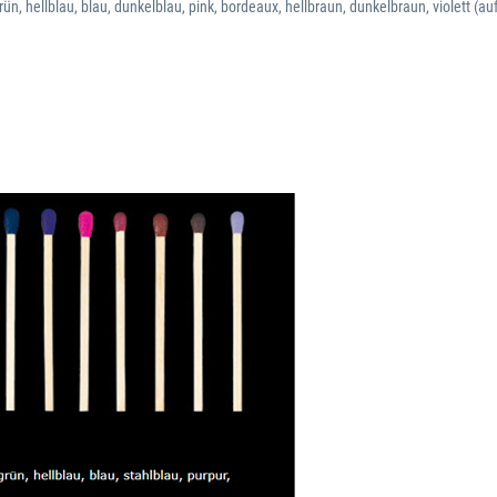
rün, hellblau, blau, dunkelblau, pink, bordeaux, hellbraun, dunkelbraun, violett (au