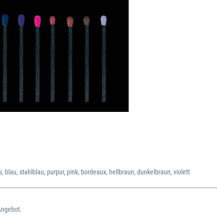
u, blau, stahlblau, purpur, pink, bordeaux, hellbraun, dunkelbraun, violett
Angebot.