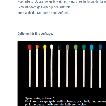
Kopffarben: rot, orange, gelb, weiß, schwarz, grau, hellgrün, dunkelg
Schwarze/farbige Hölzer gegen Aufpreis.
Freie Wahl der Kopffarbe ohne Aufpreis.
Optionen für Ihre Anfrage: