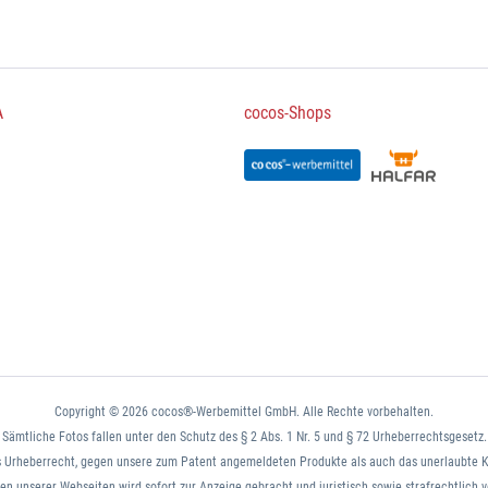
A
cocos-Shops
Copyright © 2026 cocos®-Werbemittel GmbH. Alle Rechte vorbehalten.
Sämtliche Fotos fallen unter den Schutz des § 2 Abs. 1 Nr. 5 und § 72 Urheberrechtsgesetz.
 Urheberrecht, gegen unsere zum Patent angemeldeten Produkte als auch das unerlaubte K
n unserer Webseiten wird sofort zur Anzeige gebracht und juristisch sowie strafrechtlich v