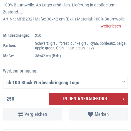
100% Baumwolle. Ab Lager erhältlich. Lieferung in gebügeltem
Zustand.
Art.Nr.: MRB2321Maße: 38x42 cm (BxH) Material: 100% Baumwolle,
OEKO-TEX zertifiziert nach Standard 100Farben: apple green, beige,
weiterlesen
schwarz, bordeaux, braun, cyan, dunkelgrau, forest, grün, grau, natur,
Mindestmenge:
250
navyoliv-grün, orange. türkis, pink, purple, rot, royalblau, stone, weiss,
Schwarz, grau, forest, dunkelgrau, cyan, bordeaux, beige,
Farben:
gelb
apple green, Grün, natur, braun, navy
Werbeanbringung: 28 x 30 cm vorne, Siebdruck bis 4 Farben oder
Maße:
38x42 cm (BxH)
Transferdruck (4c) Lieferzeit: ca. 1-2 Wochen ab Logoklarheit.
Fixtermine und größere Mengen nach Absprache.Mindestabnahme:
Werbeanbringung:
ab 250 Stück (ohne Werbedruck auch in kleineren Mengen)
IN DEN ANFRAGEKORB
Vergleichen
Merken