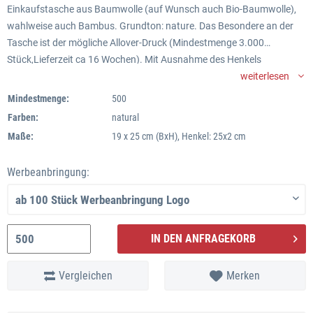
Einkaufstasche aus Baumwolle (auf Wunsch auch Bio-Baumwolle),
wahlweise auch Bambus. Grundton: nature. Das Besondere an der
Tasche ist der mögliche Allover-Druck (Mindestmenge 3.000
Stück,Lieferzeit ca 16 Wochen). Mit Ausnahme des Henkels
bedrucken wir die ganze Fläche mit Ihrer Werbebotschaft. Es sind
weiterlesen
mehrer Stärken (Grammaturen) erhältlich."Normaler" Druck ab 500
Mindestmenge:
500
Stück mit ca. 6 Wochen Lieferzeit, wenn lagernd.
Farben:
natural
Art.Nr.: MB8108
Maße:
19 x 25 cm (BxH), Henkel: 25x2 cm
Maße: 19 x 25cm cm (BxH)
Material: Baumwolle, Bio-Baumwolle oder Bambus
Werbeanbringung:
Farben: natural
Werbeanbringung: Allover im Siebdruck oder Digitaldruck,
vorbehaltlich der Umsetzbarkeit des Druckmotives
Lieferzeit: Allover-Druck mit Seefracht: ca. 16 Wochen - Logodruck ab
IN DEN ANFRAGEKORB
250 Stück, ca 6 Wochen.
Mindestabnahmen:mit Druck im vorgegebenem Druckfenster: ab 250
Vergleichen
Merken
Stück bis maximal 4 Farben, Lieferzeit ca. 6 Wochen
mit Allover-Druck: ab 3000 Stück und Lieferzeit ca 16 Wochen
Eine Unter-oder Überlieferung von bis zu 5% ist aus technischen