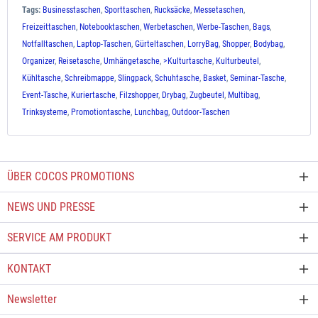
Tags:
Businesstaschen
,
Sporttaschen
,
Rucksäcke
,
Messetaschen
,
Freizeittaschen
,
Notebooktaschen
,
Werbetaschen
,
Werbe-Taschen
,
Bags
,
Notfalltaschen
,
Laptop-Taschen
,
Gürteltaschen
,
LorryBag
,
Shopper
,
Bodybag
,
Organizer
,
Reisetasche
,
Umhängetasche
,
>Kulturtasche
,
Kulturbeutel
,
Kühltasche
,
Schreibmappe
,
Slingpack
,
Schuhtasche
,
Basket
,
Seminar-Tasche
,
Event-Tasche
,
Kuriertasche
,
Filzshopper
,
Drybag
,
Zugbeutel
,
Multibag
,
Trinksysteme
,
Promotiontasche
,
Lunchbag
,
Outdoor-Taschen
ÜBER COCOS PROMOTIONS
NEWS UND PRESSE
SERVICE AM PRODUKT
KONTAKT
Newsletter