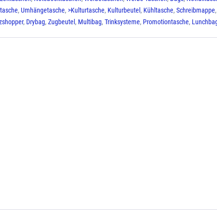
etasche
,
Umhängetasche
,
>Kulturtasche
,
Kulturbeutel
,
Kühltasche
,
Schreibmappe
lzshopper
,
Drybag
,
Zugbeutel
,
Multibag
,
Trinksysteme
,
Promotiontasche
,
Lunchba