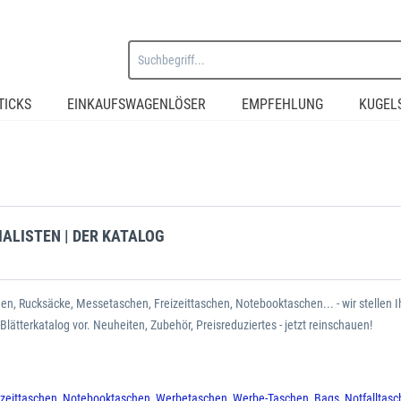
TICKS
EINKAUFSWAGENLÖSER
EMPFEHLUNG
KUGEL
ALISTEN | DER KATALOG
n, Rucksäcke, Messetaschen, Freizeittaschen, Notebooktaschen... - wir stellen I
tterkatalog vor. Neuheiten, Zubehör, Preisreduziertes - jetzt reinschauen!
izeittaschen
,
Notebooktaschen
,
Werbetaschen
,
Werbe-Taschen
,
Bags
,
Notfalltas