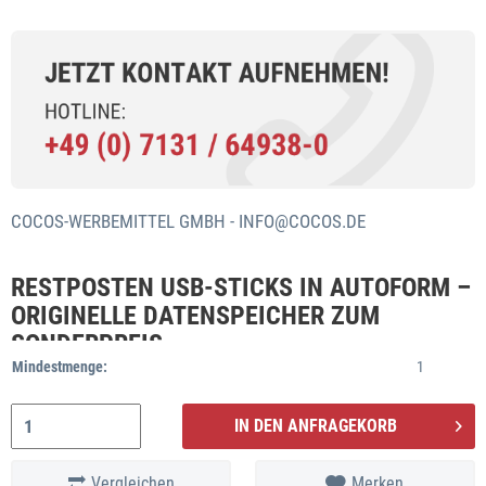
COCOS-WERBEMITTEL GMBH -
INFO@COCOS.DE
RESTPOSTEN USB-STICKS IN AUTOFORM –
ORIGINELLE DATENSPEICHER ZUM
SONDERPREIS
Mindestmenge:
1
Nutzen Sie die Gelegenheit und sichern Sie sich diesen kultigen
USB-
Sticks in Autoform
. Die auffälligen USB-Sticks sind ein echter
IN DEN ANFRAGEKORB
Hingucker und eignen sich hervorragend als kleines Geschenk an
Auto-Freaks. Diese Modell wird nicht mehr hergestellt - wir räumen
Vergleichen
Merken