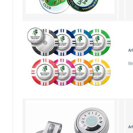
Ar
Go
Ar