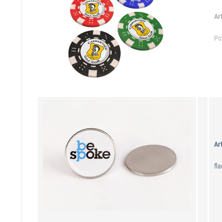
Ar
Po
Ar
fl