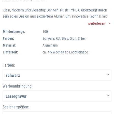
Klein, modern und vielseitig: Der Mini Push TYPE C überzeugt durch
sein edles Design aus eloxiertem Aluminium, innovative Technik mit
USB 3.0 und Dual-Anschlüssen sowie individuelle Möglichkeiten zur
weiterlesen
Werbeanbringung. Mit seiner kompakten Größe, großen Farbauswahl
Mindestmenge:
100
und nachhaltigen Verpackungsoptionen ist er der perfekte
Farben:
Schwarz, Rot, Blau, Grün, Silber
Werbeartikel, der Ihre Marke glänzen lässt.
Material:
Aluminium
Lieferzeit:
ca. 4-5 Wochen ab Logofreigabe
Farben:
Werbeanbringung:
Speichergrößen: