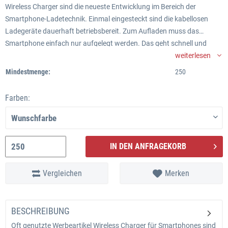
Wireless Charger sind die neueste Entwicklung im Bereich der
Smartphone-Ladetechnik. Einmal eingesteckt sind die kabellosen
Ladegeräte dauerhaft betriebsbereit. Zum Aufladen muss das
Smartphone einfach nur aufgelegt werden. Das geht schnell und
schont die Anschlüsse am Gerät.
weiterlesen
Der innovative Werbeartikel Wireless Charger Designline von cocos®
Mindestmenge:
250
hebt sich von Geräten mit selber Funktion deutlich ab: das Gehäuse
wird komplett nach Ihrer Spezifikation gefertigt - in Ihrer Wunschform
Farben:
und in Ihren Wunschfarben. Schicken Sie uns Fotos oder Logodaten,
und wir erstellen eine 3D-Montage. So erhalten Sie bereits vorab einen
Eindruck davon, wie das fertige Produkt aussehen wird.
Bitte beachten Sie: Kabelloses Laden ist noch relativ neu; momentan
IN DEN ANFRAGEKORB
wird es unterstützt von Android-Smartphones der neusten
Generation, iPhone 8, 8S und X. Wireless Charger als Werbegeschenk
Vergleichen
Merken
eignen sich daher vor allem für technikaffine Zielgruppen.
BESCHREIBUNG
Oft genutzte Werbeartikel Wireless Charger für Smartphones sind